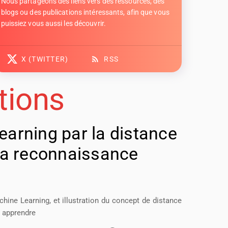
Nous partageons des liens vers des ressources, des
blogs ou des publications intéressants, afin que vous
puissiez vous aussi les découvrir.
X (TWITTER)
RSS
tions
arning par la distance
la reconnaissance
hine Learning, et illustration du concept de distance
r apprendre