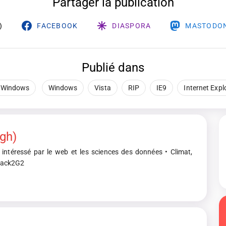
Partager la publication
)
FACEBOOK
DIASPORA
MASTODO
Publié dans
Windows
Windows
Vista
RIP
IE9
Internet Expl
gh)
 intéressé par le web et les sciences des données • Climat,
Hack2G2