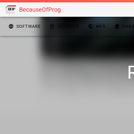
BecauseOfProg
SOFTWARE
SÉCURITÉ
WEB
HAR