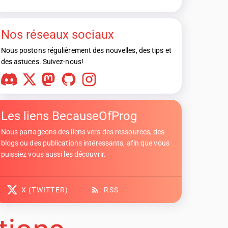
Nos réseaux sociaux
Nous postons régulièrement des nouvelles, des tips et
des astuces. Suivez-nous!
Les liens BecauseOfProg
Nous partageons des liens vers des ressources, des
blogs ou des publications intéressants, afin que vous
puissiez vous aussi les découvrir.
X (TWITTER)
RSS