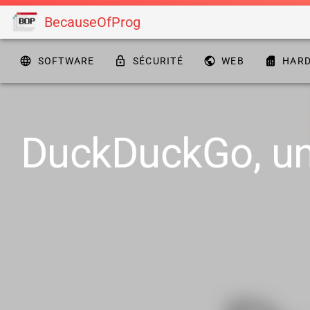
BecauseOfProg
SOFTWARE
SÉCURITÉ
WEB
HAR
DuckDuckGo, un