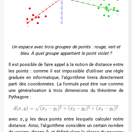
Un espace avec trois groupes de points : rouge, vert et
bleu. À quel groupe appartient le point violet ?
Il est possible de faire appel à la notion de distance entre
les points : comme il est impossible d’utiliser une règle
graduée en informatique, l’algorithme tirera directement
parti des coordonnées. La formule peut être vue comme
une généralisation à trois dimensions du théorème de
Pythagore :
2
2
2
(
,
)
=
(
−
)
+
(
−
)
+
(
−
)
d
x
y
x
y
x
y
x
y
1
1
2
2
3
3
,
avec
les deux points entre lesquels calculer notre
x
y
distance. Ainsi, l’algorithme considère un certain nombre