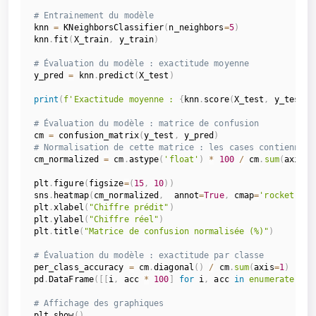
# Entrainement du modèle
knn 
=
 KNeighborsClassifier
(
n_neighbors
=
5
)
knn
.
fit
(
X_train
,
 y_train
)
# Évaluation du modèle : exactitude moyenne
y_pred 
=
 knn
.
predict
(
X_test
)
print
(
f'Exactitude moyenne : 
{
knn
.
score
(
X_test
,
 y_test
)
}
# Évaluation du modèle : matrice de confusion
cm 
=
 confusion_matrix
(
y_test
,
 y_pred
)
# Normalisation de cette matrice : les cases contiennent
cm_normalized 
=
 cm
.
astype
(
'float'
)
*
100
/
 cm
.
sum
(
axis
=
1
plt
.
figure
(
figsize
=
(
15
,
10
)
)
sns
.
heatmap
(
cm_normalized
,
  annot
=
True
,
 cmap
=
'rocket'
)
plt
.
xlabel
(
"Chiffre prédit"
)
plt
.
ylabel
(
"Chiffre réel"
)
plt
.
title
(
"Matrice de confusion normalisée (%)"
)
# Évaluation du modèle : exactitude par classe
per_class_accuracy 
=
 cm
.
diagonal
(
)
/
 cm
.
sum
(
axis
=
1
)
pd
.
DataFrame
(
[
[
i
,
 acc 
*
100
]
for
 i
,
 acc 
in
enumerate
(
per
# Affichage des graphiques
plt
.
show
(
)