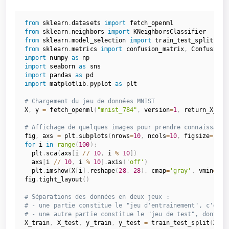
from
 sklearn
.
datasets 
import
from
 sklearn
.
neighbors 
import
from
 sklearn
.
model_selection 
import
from
 sklearn
.
metrics 
import
 confusion_matrix
,
import
 numpy 
as
import
 seaborn 
as
import
 pandas 
as
import
 matplotlib
.
pyplot 
as
 plt

# Chargement du jeu de données MNIST
X
,
 y 
=
 fetch_openml
(
"mnist_784"
,
 version
=
1
,
 return_X_y
=
T
# Affichage de quelques images pour prendre connaissance
fig
,
 axs 
=
 plt
.
subplots
(
nrows
=
10
,
 ncols
=
10
,
 figsize
=
(
10
,
for
 i 
in
range
(
100
)
:
  plt
.
sca
(
axs
[
i 
//
10
,
 i 
%
10
]
)
  axs
[
i 
//
10
,
 i 
%
10
]
.
axis
(
'off'
)
  plt
.
imshow
(
X
[
i
]
.
reshape
(
28
,
28
)
,
 cmap
=
'gray'
,
 vmin
=
0
,
 
fig
.
tight_layout
(
)
# Séparations des données en deux jeux :
# - une partie constitue le "jeu d'entrainement", c'est-
# - une autre partie constitue le "jeu de test", dont le
X_train
,
 X_test
,
 y_train
,
 y_test 
=
 train_test_split
(
X
,
 y